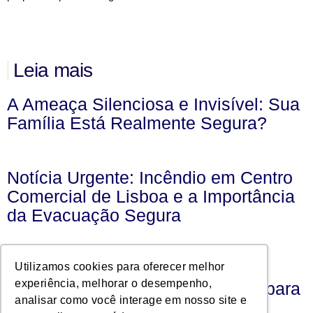
Leia mais
A Ameaça Silenciosa e Invisível: Sua
Família Está Realmente Segura?
Notícia Urgente: Incêndio em Centro
Comercial de Lisboa e a Importância
da Evacuação Segura
Explosão no Paraná deixa 9
Utilizamos cookies para oferecer melhor
experiência, melhorar o desempenho,
desaparecidos — alerta máximo para
analisar como você interage em nosso site e
segurança industrial